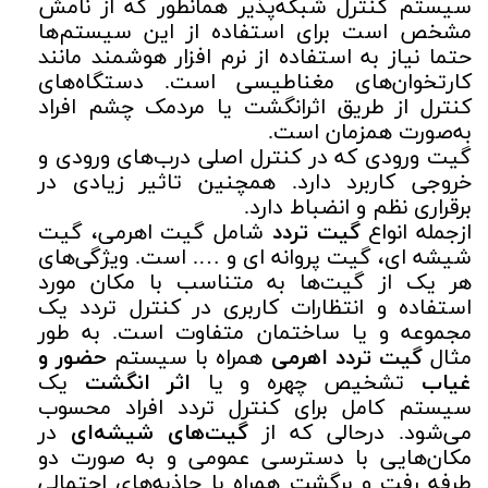
سیستم کنترل شبکه‌پذیر همانطور که از نامش
مشخص است برای استفاده از این سیستم‌ها
حتما نیاز به استفاده از نرم افزار هوشمند مانند
کارتخوان‌های مغناطیسی است. دستگاه‌های
کنترل از طریق اثرانگشت یا مردمک چشم افراد
به‌صورت همزمان است.
گیت ورودی که در کنترل اصلی درب‌های ورودی و
خروجی کاربرد دارد. همچنین تاثیر زیادی در
برقراری نظم و انضباط دارد.
ازجمله انواع
گیت تردد
شامل گیت اهرمی، گیت
شیشه ای، گیت پروانه ای و …. است. ویژگی‌های
هر یک از گیت‌ها به متناسب با مکان مورد
استفاده و انتظارات کاربری در کنترل تردد یک
مجموعه و یا ساختمان متفاوت است. به طور
مثال
گیت تردد
اهرمی
همراه با سیستم
حضور و
غیاب
تشخیص چهره و یا
اثر انگشت
یک
سیستم کامل برای کنترل تردد افراد محسوب
می‌شود. درحالی که از
گیت‌های شیشه‌ای
در
مکان‌هایی با دسترسی عمومی و به صورت دو
طرفه رفت و برگشت همراه با جاذبه‌های احتمالی