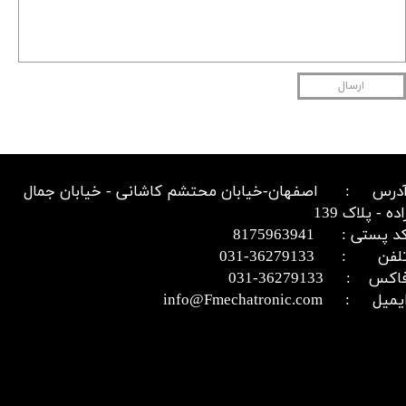
ارسال
درس : اصفهان-خیابان محتشم کاشانی - خیابان جمال
اده - پلاک 139
د پستی : 8175963941
​​​​​​تلفن : 36279133-031​​​​​​​
اکس : 36279133-031​​​​​​​
میل : info@Fmechatronic.com​​​​​​​