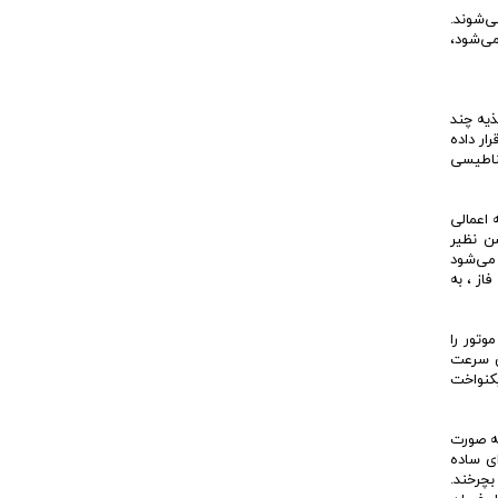
ی‌شوند.
می‌شود،
های تغذیه چند
ار داده
غناطیسی
 اعمالی
شن نظیر
 می‌شود
وتور سنکرون وجود دارد، موتور به صورت همزمان با میدان مغناطیسی دوار ناشی از برق AC سه فاز ، به
موتور را
ن سرعت
یکنواخت
به صورت
ت. موتورهای پله‌ای ساده
بچرخند.