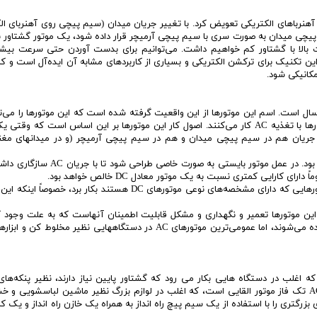
(استاتور) بیرونی یک موتور DC را می‌توان با آهنرباهای الکتریکی تعویض کرد. با تغییر جریان میدان (سیم پیچی روی آهنربای
پیچی میدان به صورت سری با سیم پیچی آرمیچر قرار داده شود، یک موتور گشتاور ب
بالا با گشتاور کم خواهیم داشت. می‌توانیم برای بدست آوردن حتی سرعت بیشتر 
ین تکنیک برای ترکشن الکتریکی و بسیاری از کاربردهای مشابه آن ایده‌آل است و کار
کانیکی شود.
 شده موتور ینیورسال است. اسم این موتورها از این واقعیت گرفته شده است که این موتورها را می
با جریان DC و هم AC بکار برد، اگر چه که اغلب عملاً این موتورها با تغذیه AC کار می‌کنند. اصول کار این موتورها بر این اساس است ک
 جریان هم در سیم پیچی میدان و هم در سیم پیچی آرمیچر (و در میدانهای مغ
و بنابراین نیروی مکانیکی ایجاد شده همواره بدون تغییر خواهد بود. در عمل موتور بایستی به ص
کارایی کمتری نسبت به یک موتور معادل DC خالص خواهد بود.
مزیت این موتورها این است که می‌توان تغذیه AC را روی موتورهایی که دارای مشخصه‌های نوعی موتورهای DC هستند بکار برد
این موتورها تعمیر و نگهداری و مشکل قابلیت اطمینان آنهاست که به علت وجود ک
ایجاد می‌شود و در نتیجه این موتورها به ندرت در صنایع مشاهده می‌شوند، اما عمومی‌ترین موتورهای AC در دستگاههایی نظیر مخ
اغلب در دستگاه هایی بکار می رود که گشتاور پایین نیاز دارند، نظیر پنکه‌های
اجاقهای ماکروویو و دیگر لوازم خانگی کوچک. نوع دیگر موتور AC تک فاز موتور القایی است، که اغلب در لوازم بزرگ نظیر ماشین لباسش
زی بزرگتری را با استفاده از یک سیم پیچ راه انداز به همراه یک خازن راه انداز و یک کل