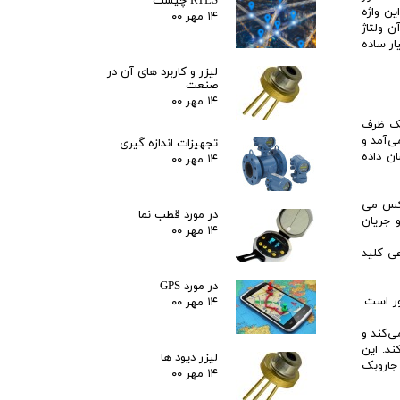
RTLS چیست
ن واژه
۱۴ مهر ۰۰
ن ولتاژ
ار ساده
لیزر و کاربرد های آن در
صنعت
۱۴ مهر ۰۰
اد که در یک ظرف
ی‌آمد و
تجهیزات اندازه گیری
ن داده
۱۴ مهر ۰۰
رعکس می
در مورد قطب نما
ور DC به مجموعه ای از ولتاژ و جریان
۱۴ مهر ۰۰
وعی کلید
در مورد GPS
ور است.
۱۴ مهر ۰۰
ی‌کند و
ند. این
لیزر دیود ها
 جاروبک
۱۴ مهر ۰۰