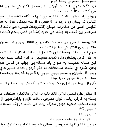
ديفرانسيل معمولي رسته دوم
مي كشدو مثلاً ضريب قدرت
ورودي يك موتور AC كه گفتيم اين تنها ديدگاه دانشجويان نسبت به ماشين هاي الكتريكي است.
سرتاسر اين كتاب به چشم مي خورد (مثلاً در فصل پنجم اثبات 
ماشين هاي الكتريكي مطرح نشده است).
مهم ترين نكته برجسته اين كتاب زبان ساده به كار گرفته ش
اين مساله هميشه به عنوان يك مساله بي جواب در كلاس هاي
روتور 18 شياري با سيم پيچي موجي را 5 درجه،5درجه چرخانده ام و ولتاژ پايانه اي آن را به صورت تابعي از زمان درآوردم.
مقایسه انواع موتور و درایورها
یکی از مهمترین اجزای یک ربات بخش مکانیکی و سیستم تولید
د.
از موتور برای تبدیل انرژی الکتریکی به انرژی مکانیکی استفاده م
بسته به کارکرد ربات ، توان مصرفی ، دقت لازم و پارامترهای
ربات انتخاب صحیح موتور محرک ربات می باشد. در یک دسته بند
• موتور AC
• موتور DC
• موتور پله‌ای (Stepper motor)
در این گفتار تنها به بررسی اجمالی خصوصیات این سه نوع موتو