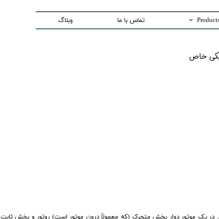
تماس با ما
وبلاگ
Trading special equipment a
اص​​​​​​​
Measurement Equip
Laser Systems
Access Control sys
Security And Inspection 
Production and Assemble -PCB E
د. در یک موتور دوار بخش متحرک (که معمولاً درون موتور است) روتور و بخش ثابت 