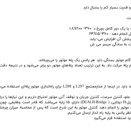
 قدرت بسیار کم را بدنبال دارد.
ت.
چرخش آن افزایش می¬یابد.
رعت به سادگی میسر می ش
ام موتور بستگی دارد. هر پالس یک پله موتور را می‌چرخاند.
نیم پله حرکت داد. به این ترتیب تعداد پله‌های موتور دو برابر می‌شود و در نتیجه د
• مدارهای راه‌انداز متنوعی برای استفاده از موتورهای پله‌ای وجود دارد. در اینجا از مدارمجتمع L297 و L298 برای راه‌اندازی موتور 
 کنترل سرعت، کنترل جریان و توقف آنی موتور احتیاج داریم و این نیازها را درای
نظر ما یعنی L298 براحتی تامین می نماید. L298 یک آیسی پل-H دوتایی ( DUALH-Bridge) دارای ۱۵ پایه می‌باشد که قادر
موتور را انجام دهد. کنترل موتور به این شرح است که پس از محاسبه میزان چرخش
نظر پالس به پایه راه انداز ارسال می‌کنیم.
 استفاده قرار می‌گیرد.