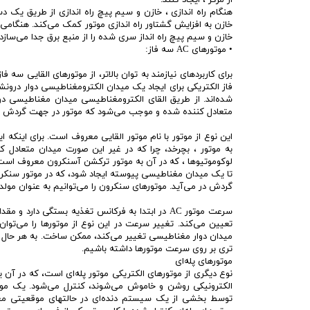
هنگام راه اندازی ، خازن و سیم پیچ راه اندازی از طریق یک دس
خازن به افزایش گشتاور راه اندازی موتور کمک می‌کند. هنگامی 
خازن و سیم پیچ راه انداز سری شده را از منبع برق جدا می‌سازد
• موتورهای AC سه فاز:
فاز الکتریکی برای ایجاد یک میدان الکترومغناطیسی دوار درونش
شده‌اند. از طریق القای الکترومغناطیسی میدان مغناطیسی دو
متعادل کننده شده و موجب می‌شود که موتور در جهت گردش می
این نوع از موتور با نام موتور القایی معروف است. برای اینکه 
به موتور ، بچرخد، چرا که در غیر این صورت میدان متعادل کنن
لوکوموتیوها ، که در آن به موتور ترکشن آسنکرون معروف است،
گردش در می‌آید. موتورهای سنکرون را می‌توانیم به عنوان مولد 
سرعت موتور AC در ابتدا به فرکانس تغذیه بستگی د
تعیین می‌کند. تغییر سرعت در این نوع از موتورها را می‌تو
میدان دوار مغناطیسی تغییر می‌کند، ممکن ساخت. به هر حال ب
تری بر روی سرعت موتورها داشته باشیم.
موتورهای پله‌ای
نوع دیگری از موتورهای الکتریکی موتور پله‌ای است، که در آن
توسط بخشی از یک سیستم دنده‌ای در حالتهای موقعیتی معینی ق