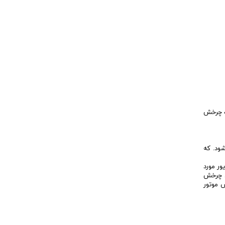
قت چرخش
پله‌ای استفاده می‌شود. که
ور مورد
 است وظایفی چون چرخش
 موتور