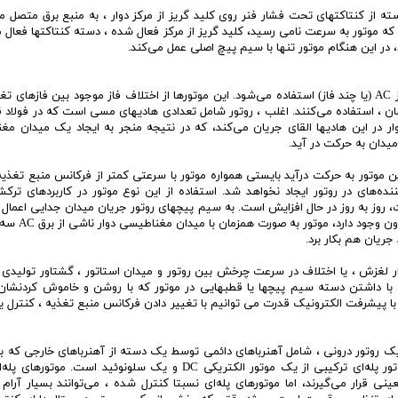
ته از کنتاکتهای تحت فشار فنر روی کلید گریز از مرکز دوار ، به منبع برق متصل م
که موتور به سرعت نامی رسید، کلید گریز از مرکز فعال شده ، دسته کنتاکتها فعال 
، در این هنگام موتور تنها با سیم پیچ اصلی عمل می‌کند.
برای کاربردهای نیازمند به توان بالاتر، از موتورهای القایی سه فاز AC (یا چند فاز) استفاده می‌شود. این موتورها از اختلاف فاز موجود بین فاز
ان ، استفاده می‌کنند. اغلب ، روتور شامل تعدادی هادیهای مسی است که در فولاد قر
ار در این هادیها القای جریان می‌کند، که در نتیجه منجر به ایجاد یک میدان م
دان به حرکت در آید.
این موتور به حرکت درآید بایستی همواره موتور با سرعتی کمتر از فرکانس منبع تغذیه
ده‌های در روتور ایجاد نخواهد شد. استفاده از این نوع موتور در کاربردهای ترک
 روز به روز در حال افزایش است. به سیم پیچهای روتور جریان میدان جدایی اعمال
تا یک میدان مغناطیسی پیوسته ایجاد شود، که در م
جریان هم بکار برد.
ارد و مقدار لغزش ، یا اختلاف در سرعت چرخش بین روتور و میدان استاتور ، گشتاور تولیدی 
ان با داشتن دسته سیم پیچها یا قطبهایی در موتور که با روشن و خاموش کردنشا
ا پیشرفت الکترونیک قدرت می توانیم با تغییر دادن فرکانس منبع تغذیه ، کنترل 
 یک روتور درونی ، شامل آهنرباهای دائمی توسط یک دسته از آهنرباهای خارجی که 
الکترونیکی روشن و خاموش می‌شوند، کنترل می‌شود. یک موتور پله‌ای ترکیبی از یک موتور الکتریکی DC و یک سلونوئید اس
رار می‌گیرند، اما موتورهای پله‌ای نسبتا کنترل شده ، می‌توانند بسیار آرام 