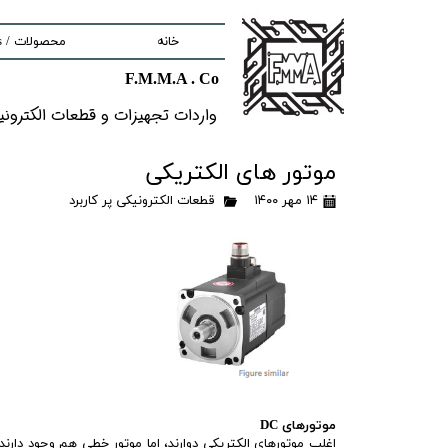
خانه
محصولات / Products
F.M.M.A . Co
nd components
واردات تجهیزات و قطعات الکترونیکى خ
ment
موتور های الکتریکی
۱۴ مهر ۱۴۰۰
قطعات الکترونیکی پر کاربرد
tem
Solutions
lectronic Boards
موتورهای DC
اغلب موتورهای الکتریکی دوارند، اما موتور خطی هم وجود دارن