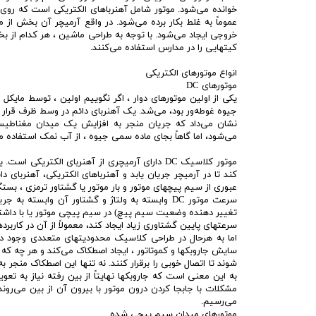
خوانده می‌شود. موتور شامل آهنرباهای الکتریکی است که روی
عموماً به غلط بکار برده می‌شود. در واقع آرمیچر آن بخش از 
خروجی ایجاد می‌شود. با توجه به طراحی ماشین ، هر کدام از بخش
کیتهایی را در مدارس استفاده می‌کنند.
انواع موتورهای الکتریکی
موتورهای DC
جیوه غوطه‌ور بود، می‌شد. یک آهنربای دائم در وسط ظرف قرار 
نشان می‌داد که جریان منجر به افزایش یک میدان مغناطیسی
می‌شود، اما گاهاً بجای ماده سمی جیوه ، از آب نمک استفاده م
موتور کلاسیک DC دارای آرمیچری از آهنربای الک
عبوری از سیم پیچهای موتور و بار موتور یا گشتاور ترمزی ، بستگی
سرعت موتور DC وابسته به ولتاژ و گشتاور آن وابس
تغییر دهنده وضعیت سیم پیچ) در سیم پیچی موتور یا با داشتن ی
سرعتهای پایین گشتاوری زیاد ایجاد کند، معمولاً از آن در کارب
اما به هرحال در طراحی کلاسیک محدودیتهای متعددی وجود دارد 
سایش جاروبکها و کموتاتور ، ایجاد اصطکاک می‌کند و هر چه که 
شوند تا اتصال خوبی را برقرار کنند. نه تنها این اصطکاک منجر 
به این معنی است که جاروبکها نهایتاً از بین رفته نیاز به تعو
مشکلات با جابجا کردن درون موتور با بیرون آن از بین می‌رون
می‌رسیم.
موتورهای میدان سیم پیچی شده