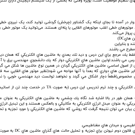
تمهای تنظیم موقعیت است، بویژه وقتی که بخشی از یک سیستم دیجیتال دارای کنتر
وار در آمده تا بجای اینکه یک گشتاور (چرخش) گردشی تولید کند، یک نیروی خط
موتورهای خطی اغلب موتورهای القایی یا پله‌ای هستند. می‌توانید یک موتور خطی ر
پرواز می‌کند.
هايDC)
 و بنابراين
مطرح مي باشند.
فقط يك مرجع براي اين درس و ديد تك بعدي به ماشين هاي الكتريكي كه همان ديد
در اين درس مي باشند.اولين ماشين هاي الكتريكي دوار كه يك دانشجوي مهندسي برق با آن
اي فهم دانشجويان از اصول اساسي ماشين هاي الكتريكي گردان در همين نوع ماشين ها شكل مي گ
 مناسب ماشين هاي DC ،دانشجو با ساير ماشين هاي دواري كه بعداً با آنها مواجه مي شود(نظير موتور هاي القايي سه ف
ي مخصوص)قطعاً دچار اشكال مي گردد و نخواهد توانست ديد مهندسي خوبي را ن
من با توجه به مطالعه تعداد زيادي كتاب راجع به ماشين هاي الكتريكي و چند ترم تدريس اين درس (به صورت TA در
همان طور در بالا اشاره شد نگاه يك چشمي به ماشين هاي الكتريكي به عنوان مد
تريكي به عنوان مبدل انرژي الكتريكي به مكانيكي و بالعكس هستند و اين تبديل انرژي 
بيان مي توان نتيجه گرفت كه روشي كه ماشين هاي الكتريكي را مورد تجزيه و تحل
2)ديدگاه مكانيكي:محاسبات گشتاور-سرعت و اعمال فرم زاويه اي قانون دوم نيوت