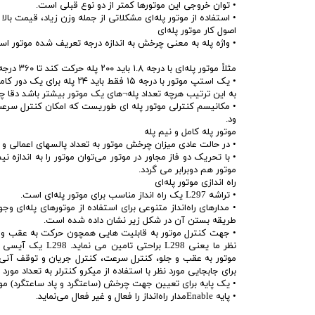
• توان خروجی این موتورها کمتر از دو نوع قبلی است.
• استفاده از موتور پله‌ای مشکلاتی از جمله وزن زیاد، قیمت بالا و
اصول کار موتور پله‌ای
• واژه پله به معنی چرخش به اندازه درجه تعریف شده موتور اس
مثلاً موتور پله‌ای با درجه ۱.۸ باید ۲۰۰ پله حرکت کند تا ۳۶۰ درجه یا یک دور کامل بچرخ د: ۱.۸X۲۰۰ =۳۶۰
• یک استپ موتور با درجه ۱۵ فقط باید ۲۴ پله برای یک دور کامل انجام دهد : ۲۴X۱۵=۳۶۰
به این ترتیب هرچه تعداد پله¬های یک موتور بیشتر باشد دقا 
• مکانیسم کنترلی موتور پله ای طوریست که امکان کنترل س
ود.
موتور پله کامل و نیم پله
• در حالت عادی میزان چرخش موتور به تعداد پالسهای اعمالی و گ
• با تحریک دو فاز مجاور در موتور می‌توان موتور را به اندازه 
موتور هم دوبرابر می گردد.
راه اندازی موتور پله‌ای
• تراشه L297 یک راه انداز مناسب برای موتور پله‌ای است.
طریقه بستن آن در شکل زیر نشان داده شده است.
• جهت کنترل موتور به قابلیت هایی همچون حرکت به عقب و جلو،
موتور به عقب و جلو، کنترل سرعت، کنترل جریان و توقف آنی 
برای جابجایی مورد نظر با استفاده از میکرو کنترلر به تعداد مورد 
• یک پایه برای تعیین جهت چرخش (ساعتگرد و پاد ساعتگرد) مورد
• پایه Enableمدار راه‌انداز را فعال و غیر فعال می‌نماید.