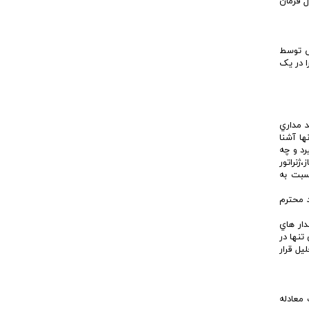
ل فرمان
ی توسط
ا در یک
 مداري
ها آشنا
يرد و چه
از،ژنراتور
سبت به
 خدمت چند تن از اساتيد محترم
ار هاي
تنها در
يل قرار
ن براي تجزيه و تحليل حالت هاي گذراي ماشين هاي DC به صورت معادله