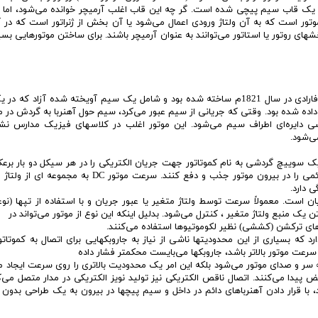
 یک قاب سیم پیچی شده است. گر چه این قاب اغلب آرمیچر خوانده می‌شود، اما ای
موتور است که به آن ولتاژ ورودی اعمال می‌شود یا آن بخش از ژنراتور است که در آ
های روتور یا استاتور می‌توانند به عنوان آرمیچر باشند. برای ساختن موتورهایی بسی
یکی از اولین موتورهای دوار ، اگر نگوییم اولین ، توسط مایکل فارادی در سال 1821م ساخته شده بود و شامل یک سیم آویخته شده آز
داده شده بود. وقتی که جریانی از سیم عبور می‌کرد، سیم حول آهنربا به گردش در م
 دایره‌ای اطراف سیم می‌شود. این موتور اغلب در کلاسهای فیزیک مدارس نشا
ی‌شود.
تریکی است. یک سوییچ گردشی به نام کموتاتور جهت جریان الکتریکی را در هر سیکل دو بار ب
کند تا در آرمیچر جریان یابد و آهنرباهای الکتریکی، آهنربای دائمی را در بیرون موتور جذب و دفع کنند. سرعت موت
 دارد.
ته به جریان است. معمولاً سرعت توسط ولتاژ متغیر یا عبور جریان و با استفاده از تپها (ن
ک منبع ولتاژ متغیر ، کنترل می‌شود. بدلیل اینکه این نوع از موتور می‌تواند در
ردهای ترکشن (کششی) نظیر لکوموتیوها استفاده می‌کنند.
که بسیاری از این محدودیتها ناشی از نیاز به جاروبکهایی برای اتصال به کموتات
سرعت موتور بالاتر باشد، جاروبکها می‌بایست محکمتر فشار داده
به سر و صدای موتور می‌شود بلکه این امر یک محدودیت بالاتری را روی سرعت ایجاد م
یض پیدا می‌کنند. اتصال ناقص الکتریکی نیز تولید نویز الکتریکی در مدار متصل می‌ک
د، با قرار دادن آهنرباهای دائم در داخل و سیم پیچها در بیرون به یک طراحی بدون