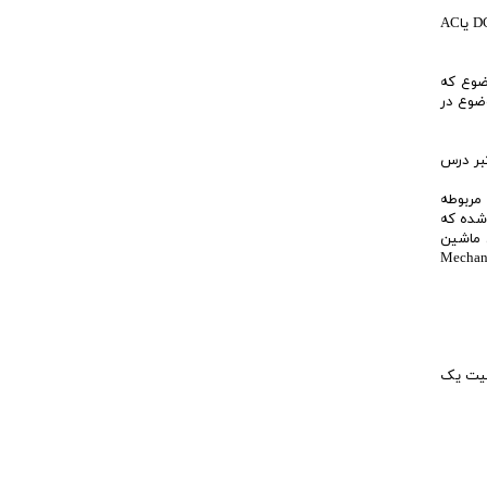
3)ديدگاه مداري:به دست آوردن مدار معادل الكتريكي ماشين هاي الكتريكي ومحاسبات ولتاژ و جريان پايانه اي ژنراتورها و جرياني كه موتور از شبكه DC ياAC
وجه به اين موضوع كه
ني از ماشين هاي DC ارائه دهم اين موضوع در
ع معتبر درس
مربوطه
 و تحليل شده كه
 ماشين
رده اند).حال من به كمك نرم افزار Mechanical Desktop
فقیت یک