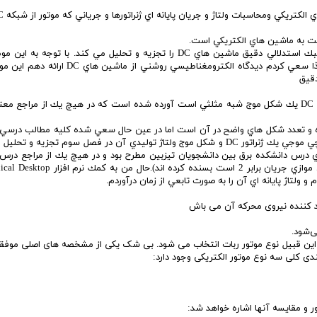
كتابي كه پيش رو داريد در 8 فصل و از سه ديدگاه فوق به سبك استدلالي دقيق ماشين هاي DC را تجزيه و تحليل مي كند. با ت
گرايش اصلي من مخابرات ميدان (الكترومغناطيس) مي باشد لذا سعي كردم ديدگاه الكترومغناطيسي روش
دقيق
الكترومغناطيسي اين حقيقت كه توزيع mmf روتور يك ماشين DC يك شكل موج شبه مثلثي است آورده شده است كه در هيچ يك از مراج
ده و تعدد شكل هاي واضح در آن است اما در عين حال سعي شده كليه مطالب درسي 
به طور كامل پوشش داده شوند.همچنين در اين كتاب سيم پيچي موجي يك ژنراتور DC و شكل موج ولتاژ توليدي آن در فصل سوم تجزيه
 درس دانشكده برق بين دانشجويان تيزبين مطرح بود و در هيچ يك از مراجع درس
بدان اشاره اي نشده است(فقط به ذكر فرمول تعداد مسير هاي موازي جريان برابر 2 است بسنده ك
 کننده نیروی محرکه آن می باش
ی‌شود.
ی از این قبیل نوع موتور ربات انتخاب می شود. بی شک یکی از مشخصه های اصلی مو
ی کلی سه نوع موتور الکتریکی وجود دارد:
ر و مقایسه آنها اشاره خواهد شد: