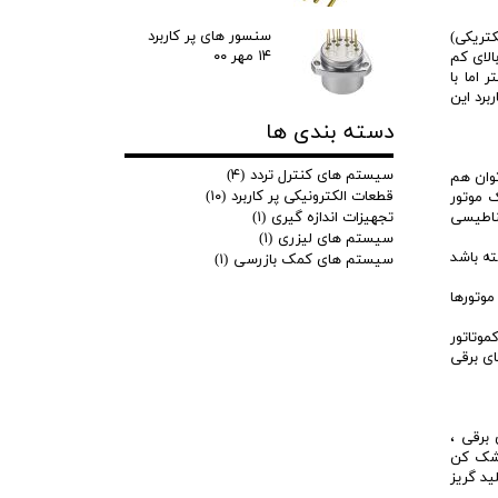
سنسور های پر کاربرد
 الکتریکی)
۱۴ مهر ۰۰
الای کم
اما با
برد این
دسته بندی ها
سیستم های کنترل تردد
(۴)
‌توان هم
قطعات الکترونیکی پر کاربرد
(۱۰)
ه وقتی یک موتور
ناطیسی
تجهیزات اندازه گیری
(۱)
سیستم های لیزری
(۱)
ورت خاصی طراحی شود تا با جریان AC سازگاری داشته باشد
سیستم های کمک بازرسی
(۱)
، خصوصاً اینکه این موتورها
موتاتور
لوط کن و ابزارهای برقی
 برقی ،
ویی و خشک کن
ید گریز