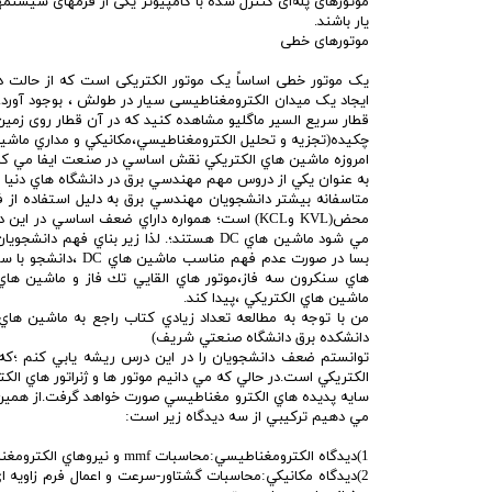
موتورهای پله‌ای کنترل شده با کامپیوتر یکی از فرمهای سیس
یار باشند.
موتورهای خطی
یک موتور خطی اساساً یک موتور الکتریکی است که از حالت د
ایجاد یک میدان الکترومغناطیسی سیار در طولش ، بوجود آورد. 
قطار سریع السیر ماگلیو مشاهده کنید که در آن قطار روی زمین 
چكيده(تجزيه و تحليل الكترومغناطيسي،مكانيكي و مداري ماشين 
امروزه ماشين هاي الكتريكي نقش اساسي در صنعت ايفا مي كنند
به عنوان يكي از دروس مهم مهندسي برق در دانشگاه هاي دنيا 
متاسفانه بيشتر دانشجويان مهندسي برق به دليل استفاده از 
محض(KVL وKCL) است؛ همواره داراي ضعف اساسي 
مي شود ماشين هاي DC هستند؛. لذا زير بن
بسا در صورت عدم فهم
هاي سنكرون سه فاز،موتور هاي القايي تك فاز و ماشين ها
ماشين هاي الكتريكي ،پيدا كند.
دانشكده برق دانشگاه صنعتي شريف)
توانستم ضعف دانشجويان را در اين درس ريشه يابي كنم ؛كه 
الكتريكي است.در حالي كه مي دانيم موتور ها و ژنراتور هاي الك
سايه پديده هاي الكترو مغناطيسي صورت خواهد گرفت.از همين 
مي دهيم تركيبي از سه ديدگاه زير است:
1)ديدگاه الكترومغناطيسي:محاسبات mmf و نيروهاي الكترومغناطيسي و ميدان هاي مغناطيسي.