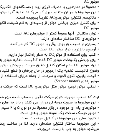
موتور AC
• معمولاً در مدارهایی با مصرف انرژی زیاد و دستگاههای الکتریکی
• این موتورها با جریان متناوب برق کار می‌کنند لذا به آنها موتور AC گفته می‌شود. یخچال ، جاروبرقی و آبمیوه ‌گیری موتور AC دارن
• مکانیسم کنترلی موتورهایAC تقریباً پیچیده است.
• برای کنترل میزان چرخش موتور از وسیله‌ای به نام شیفت انکو
موتور DC
• توان مکانیکی آنها عموماً کمتر از موتورهای AC است.
• موتورهای DC ساختار ساده‌ای دارند.
• بسیاری از اسباب بازیهای برقی با موتور DC کار می‌کنند.
• آرمیچر بارزترین نوع موتور DC است.
• اغلب برای استفاده از موتورDC به مدار راه‌انداز نیاز داریم.
• برای چرخش یکنواخت موتور DC فقط کافیست تغذیه موتور با یک ولتاژ DC صاف (رگوله( مثل باطری تأمین شود.
• ایراد موتور DC عدم امکان کنترل دقیق سرعت و چرخش موتور است. برای امتحان این م
وضوع کافیست تغذیه یک آرمیچر در حال چرخش را قطع کنید و م
• قیمت پایین، تنوع قدرت و سرعت، از جمله مزایای استفاده از موتورهای C
موتور پله‌ای (Stepper motor)
• استپ موتور نوعی موتور مثل موتورهای DC است که حرکت دورانی تولید می کند. با این تف
اوت که استپ موتورها دارای حرکت دقیق و حساب شده تری هس
• این موتورها به صورت درجه ای دوران می کنند و با درجه های 
• موتورهای پله ای موجود در بازار معمولا در دو نوع ۵ یا ۶ سیم یافت می شود.
• موتور دیسک سخت یک نمونه موتور پله‌ای است.
• کاربرد اصلی این موتورها در کنترل موقعیت است.
• این موتورها ساختار کنترلی ساده‌ای دارند. لذا در ساخت ربات 
می‌شود موتور به چپ یا راست می‌چرخد.