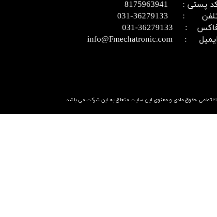
د پستی : 8175963941
​​​​​​تلفن : 36279133-031​​​​​​​
اکس : 36279133-031​​​​​​​
میل : info@Fmechatronic.com​​​​​​​
© تمامی حقوق مادی و معنوی این سایت متعلق به این شرکت می باشد.​​​​​​​