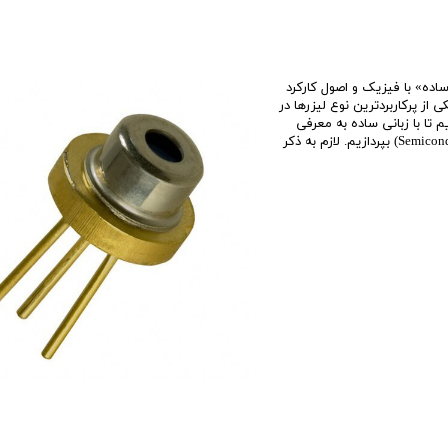
اده» با فیزیک و اصول کارکرد
 از پرکاربردترین نوع لیزرها در
تا با زبانی ساده به معرفی
لیزرهای حالت جامد (نیمه رسانا) دیود لیزر (Semiconductor Diode Lasers) بپردازیم. لازم به ذکر