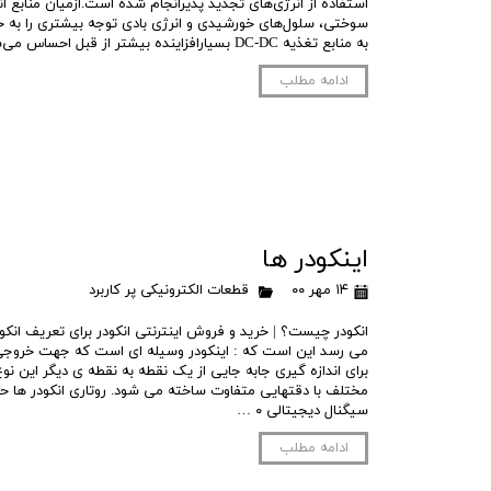
استفاده از انرژی‌های تجدید پذیرانجام شده ‌است.ازمیان منابع ا
سوختى، سلول‌های خورشیدی و انرژی بادی توجه بیشتری را به خود 
به منابع تغذیه DC-DC بسیارافزاینده بیشتر از قبل احساس می‌شود. مبدل DC به DC مبدل …
ادامه مطلب
اینکودر ها
۱۴ مهر ۰۰
قطعات الکترونیکی پر کاربرد
انکودر چیست؟ | خرید و فروش اینترنتی انکودر برای تعریف ان
می رسد این است که : اینکودر وسیله ای است که جهت خروجی
برای اندازه گیری جابه جایی از یک نقطه به نقطه ی دیگر این نوع 
مختلف با دقتهایی متفاوت ساخته می شود. روتاری انکودر ها حر
سیگنال دیجیتالی ۰ …
ادامه مطلب