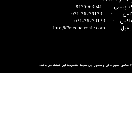
اده - پلاک 139
د پستی : 8175963941
​​​​​​تلفن : 36279133-031​​​​​​​
اکس : 36279133-031​​​​​​​
میل : info@Fmechatronic.com​​​​​​​
© تمامی حقوق مادی و معنوی این سایت متعلق به این شرکت می باشد.​​​​​​​