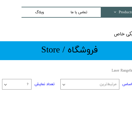
تماس با ما
وبلاگ
Trading special equipment a
اص​​​​​​​
Measurement Equip
​​​فروشگاه / Store
Laser Systems
Access Control sys
Security And Inspection 
Laser Rangefi
Production and Assemble -PCB E
اساس
مرتبط‌ترین
تعداد نمایش
۶