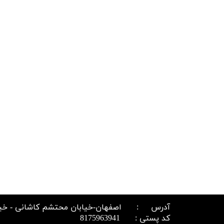
آدرس : اصفهان-خیابان محتشم کاشانی - خیابان ج
کد پستی : 8175963941