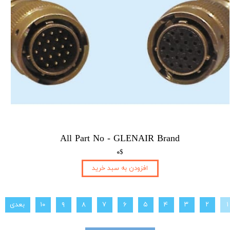
All Part No - GLENAIR Brand
۰$
افزودن به سبد خرید
۱
۲
۳
۴
۵
۶
۷
۸
۹
۱۰
بعدی