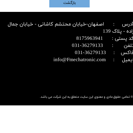
بازگشت
درس : اصفهان-خیابان محتشم کاشانی - خیابان جمال
اده - پلاک 139
د پستی : 8175963941
​​​​​​تلفن : 36279133-031​​​​​​​
اکس : 36279133-031​​​​​​​
میل : info@Fmechatronic.com​​​​​​​
© تمامی حقوق مادی و معنوی این سایت متعلق به این شرکت می باشد.​​​​​​​