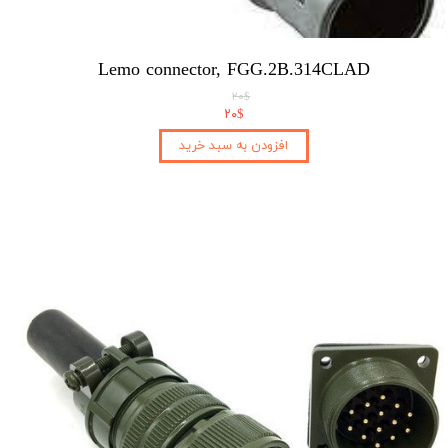
Lemo connector, FGG.2B.314CLAD
۲۰$
۲۰$
افزودن به سبد خرید