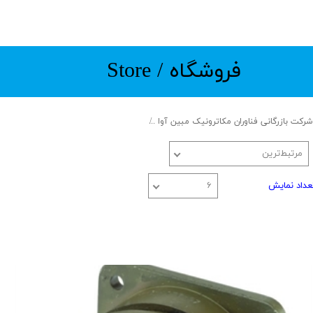
​​​فروشگاه / Store
شرکت بازرگانی فناوران مکاترونیک مبین آوا
Trading special equipment and components
مرتبط‌ترین
عداد نمایش
۶