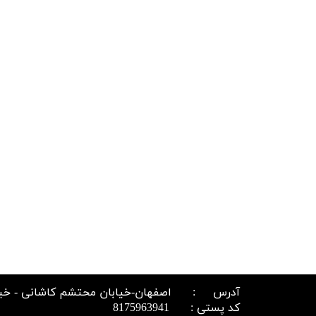
آدرس : اصفهان-خیابان محتشم کاشانی - خیابان ج
کد پستی : 8175963941