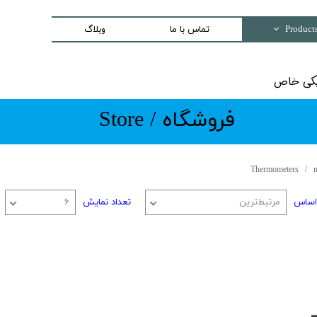
تماس با ما
وبلاگ
Trading special equipment a
اص​​​​​​​
Measurement Equip
​​​فروشگاه / Store
Laser Systems
Access Control sys
Security And Inspection 
Thermometers
Production and Assemble -PCB E
اساس
مرتبط‌ترین
تعداد نمایش
۶