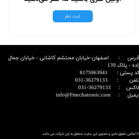
ثبت نظر
درس : اصفهان-خیابان محتشم کاشانی - خیابان جمال
اده - پلاک 139
د پستی : 8175963941
​​​​​​تلفن : 36279133-031​​​​​​​
اکس : 36279133-031​​​​​​​
میل : info@Fmechatronic.com​​​​​​​
© تمامی حقوق مادی و معنوی این سایت متعلق به این شرکت می باشد.​​​​​​​