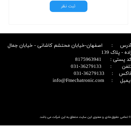
ثبت نظر
درس : اصفهان-خیابان محتشم کاشانی - خیابان جمال
اده - پلاک 139
د پستی : 8175963941
​​​​​​تلفن : 36279133-031​​​​​​​
اکس : 36279133-031​​​​​​​
میل : info@Fmechatronic.com​​​​​​​
© تمامی حقوق مادی و معنوی این سایت متعلق به این شرکت می باشد.​​​​​​​