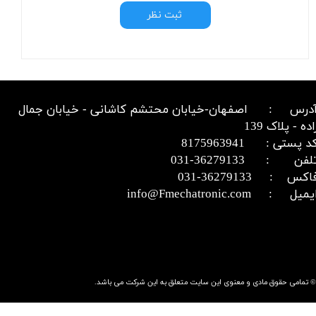
ثبت نظر
درس : اصفهان-خیابان محتشم کاشانی - خیابان جمال
اده - پلاک 139
د پستی : 8175963941
​​​​​​تلفن : 36279133-031​​​​​​​
اکس : 36279133-031​​​​​​​
میل : info@Fmechatronic.com​​​​​​​
© تمامی حقوق مادی و معنوی این سایت متعلق به این شرکت می باشد.​​​​​​​