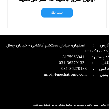
ثبت نظر
درس : اصفهان-خیابان محتشم کاشانی - خیابان جمال
اده - پلاک 139
د پستی : 8175963941
​​​​​​تلفن : 36279133-031​​​​​​​
اکس : 36279133-031​​​​​​​
میل : info@Fmechatronic.com​​​​​​​
© تمامی حقوق مادی و معنوی این سایت متعلق به این شرکت می باشد.​​​​​​​