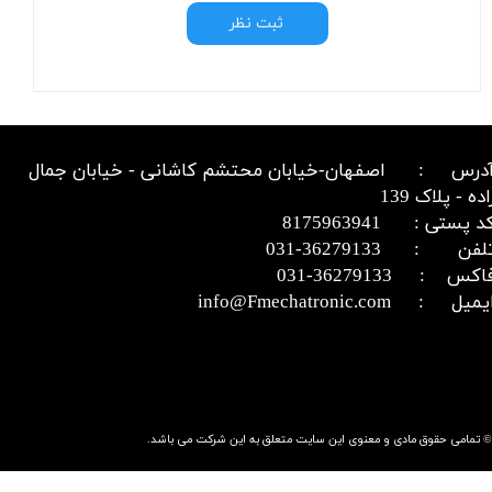
ثبت نظر
درس : اصفهان-خیابان محتشم کاشانی - خیابان جمال
اده - پلاک 139
د پستی : 8175963941
​​​​​​تلفن : 36279133-031​​​​​​​
اکس : 36279133-031​​​​​​​
میل : info@Fmechatronic.com​​​​​​​
© تمامی حقوق مادی و معنوی این سایت متعلق به این شرکت می باشد.​​​​​​​