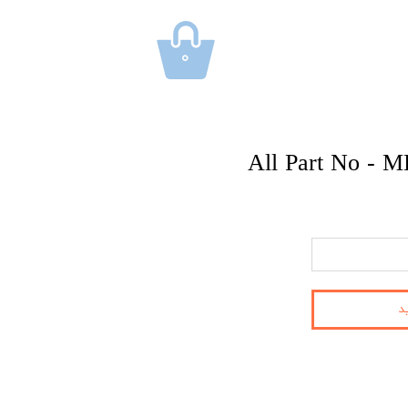
۰
All Part No -
د