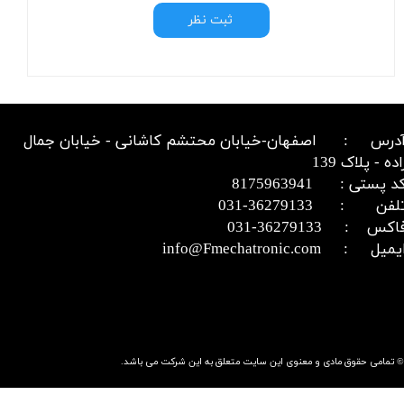
ثبت نظر
درس : اصفهان-خیابان محتشم کاشانی - خیابان جمال
اده - پلاک 139
د پستی : 8175963941
​​​​​​تلفن : 36279133-031​​​​​​​
اکس : 36279133-031​​​​​​​
میل : info@Fmechatronic.com​​​​​​​
© تمامی حقوق مادی و معنوی این سایت متعلق به این شرکت می باشد.​​​​​​​