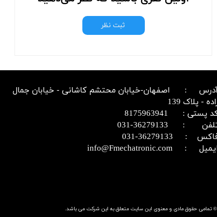
ثبت نظر
درس : اصفهان-خیابان محتشم کاشانی - خیابان جمال
اده - پلاک 139
د پستی : 8175963941
​​​​​​تلفن : 36279133-031​​​​​​​
اکس : 36279133-031​​​​​​​
میل : info@Fmechatronic.com​​​​​​​
© تمامی حقوق مادی و معنوی این سایت متعلق به این شرکت می باشد.​​​​​​​