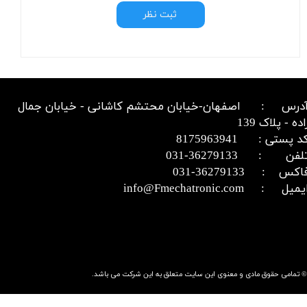
ثبت نظر
درس : اصفهان-خیابان محتشم کاشانی - خیابان جمال
اده - پلاک 139
د پستی : 8175963941
​​​​​​تلفن : 36279133-031​​​​​​​
اکس : 36279133-031​​​​​​​
میل : info@Fmechatronic.com​​​​​​​
© تمامی حقوق مادی و معنوی این سایت متعلق به این شرکت می باشد.​​​​​​​