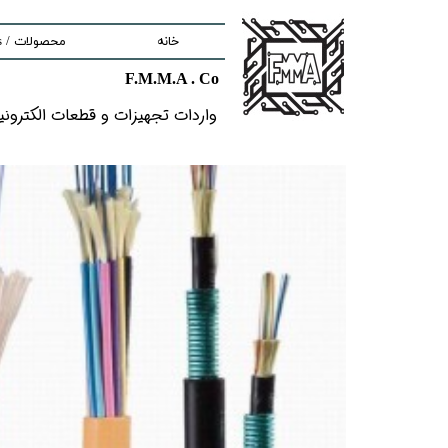
محصولات / Products
خانه
F.M.M.A . Co
nd components
هیزات و قطعات الکترونیکى خاص​​​​​​​
ment
tem
Solutions
lectronic Boards