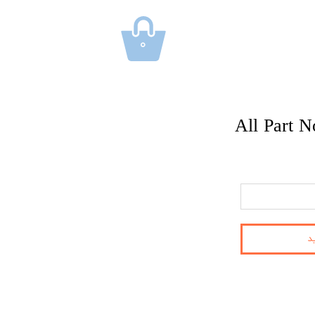
۰
All Part 
د