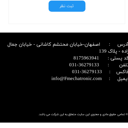
ثبت نظر
درس : اصفهان-خیابان محتشم کاشانی - خیابان جمال
اده - پلاک 139
د پستی : 8175963941
​​​​​​تلفن : 36279133-031​​​​​​​
اکس : 36279133-031​​​​​​​
میل : info@Fmechatronic.com​​​​​​​
© تمامی حقوق مادی و معنوی این سایت متعلق به این شرکت می باشد.​​​​​​​