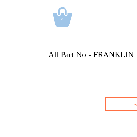
۰
All Part No - FRANKLIN
د