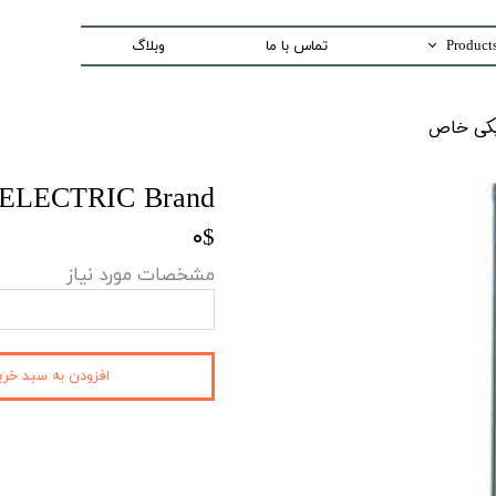
تماس با ما
وبلاگ
Trading special equipment a
اص​​​​​​​
Measurement Equip
Laser Systems
 ELECTRIC Brand
Access Control sys
۰$
Security And Inspection 
مشخصات مورد نیاز
Production and Assemble -PCB E
افزودن به سبد خری