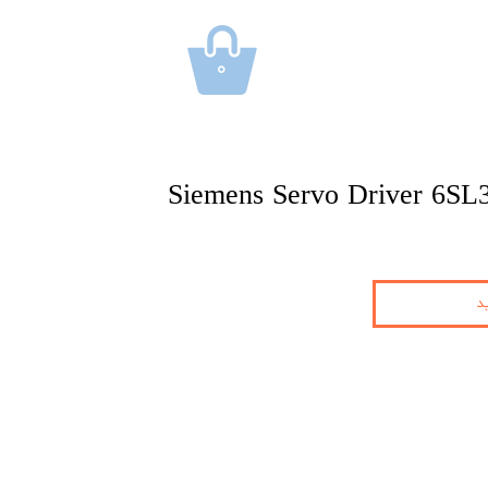
۰
Siemens Servo Driver 6S
د