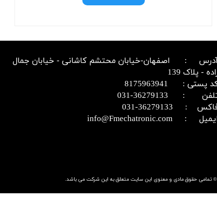
درس : اصفهان-خیابان محتشم کاشانی - خیابان جمال
اده - پلاک 139
د پستی : 8175963941
​​​​​​تلفن : 36279133-031​​​​​​​
اکس : 36279133-031​​​​​​​
میل : info@Fmechatronic.com​​​​​​​
© تمامی حقوق مادی و معنوی این سایت متعلق به این شرکت می باشد.​​​​​​​