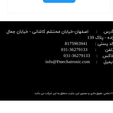
درس : اصفهان-خیابان محتشم کاشانی - خیابان جمال
اده - پلاک 139
د پستی : 8175963941
​​​​​​تلفن : 36279133-031​​​​​​​
اکس : 36279133-031​​​​​​​
میل : info@Fmechatronic.com​​​​​​​
© تمامی حقوق مادی و معنوی این سایت متعلق به این شرکت می باشد.​​​​​​​