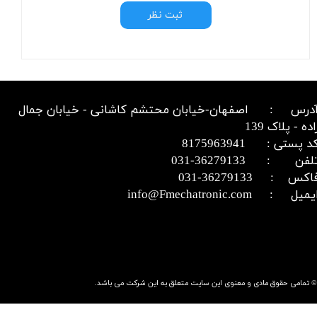
ثبت نظر
درس : اصفهان-خیابان محتشم کاشانی - خیابان جمال
اده - پلاک 139
د پستی : 8175963941
​​​​​​تلفن : 36279133-031​​​​​​​
اکس : 36279133-031​​​​​​​
میل : info@Fmechatronic.com​​​​​​​
© تمامی حقوق مادی و معنوی این سایت متعلق به این شرکت می باشد.​​​​​​​