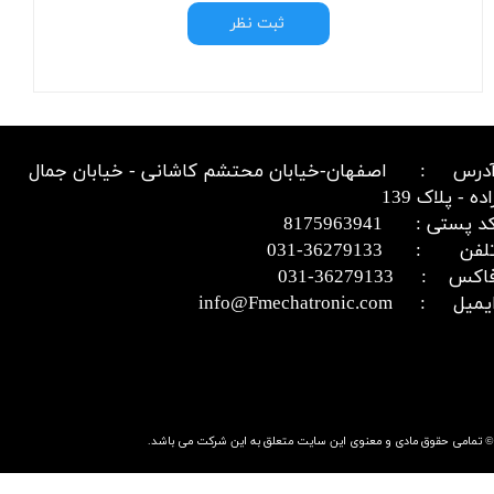
ثبت نظر
درس : اصفهان-خیابان محتشم کاشانی - خیابان جمال
اده - پلاک 139
د پستی : 8175963941
​​​​​​تلفن : 36279133-031​​​​​​​
اکس : 36279133-031​​​​​​​
میل : info@Fmechatronic.com​​​​​​​
© تمامی حقوق مادی و معنوی این سایت متعلق به این شرکت می باشد.​​​​​​​