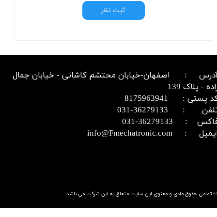
ثبت نظر
درس : اصفهان-خیابان محتشم کاشانی - خیابان جمال
اده - پلاک 139
د پستی : 8175963941
​​​​​​تلفن : 36279133-031​​​​​​​
اکس : 36279133-031​​​​​​​
میل : info@Fmechatronic.com​​​​​​​
© تمامی حقوق مادی و معنوی این سایت متعلق به این شرکت می باشد.​​​​​​​