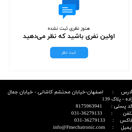
هنوز نظری ثبت نشده
اولین نفری باشید که نظر می‌دهید
ثبت نظر
درس : اصفهان-خیابان محتشم کاشانی - خیابان جمال
اده - پلاک 139
د پستی : 8175963941
​​​​​​تلفن : 36279133-031​​​​​​​
اکس : 36279133-031​​​​​​​
میل : info@Fmechatronic.com​​​​​​​