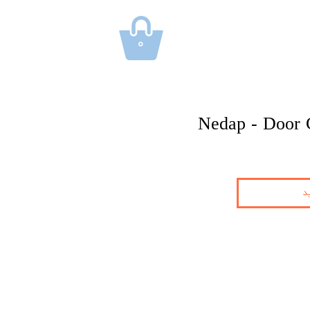
۰
Nedap - Door 
د