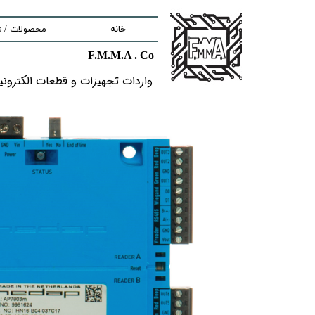
خانه
محصولات / Products
F.M.M.A . Co
nd components
واردات تجهیزات و قطعات الکترونیکى خ
ment
tem
Solutions
lectronic Boards