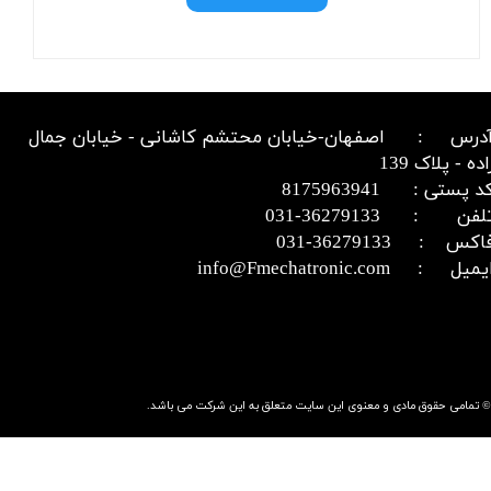
درس : اصفهان-خیابان محتشم کاشانی - خیابان جمال
اده - پلاک 139
د پستی : 8175963941
​​​​​​تلفن : 36279133-031​​​​​​​
اکس : 36279133-031​​​​​​​
میل : info@Fmechatronic.com​​​​​​​
© تمامی حقوق مادی و معنوی این سایت متعلق به این شرکت می باشد.​​​​​​​