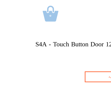
۰
S4A - Touch Button Door 
د