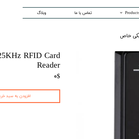
تماس با ما
وبلاگ
Trading special equipment a
اص​​​​​​​
Measurement Equip
Laser Systems
125KHz RFID Card
Access Control sys
Reader
Security And Inspection 
۰$
Production and Assemble -PCB E
افزودن به سبد خری