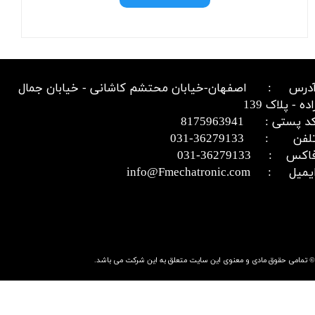
درس : اصفهان-خیابان محتشم کاشانی - خیابان جمال
اده - پلاک 139
د پستی : 8175963941
​​​​​​تلفن : 36279133-031​​​​​​​
اکس : 36279133-031​​​​​​​
میل : info@Fmechatronic.com​​​​​​​
© تمامی حقوق مادی و معنوی این سایت متعلق به این شرکت می باشد.​​​​​​​