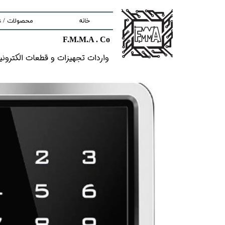
خانه
محصولات / Products
F.M.M.A . Co
nd components
واردات تجهیزات و قطعات الکترونیکى خ
ment
tem
Solutions
lectronic Boards