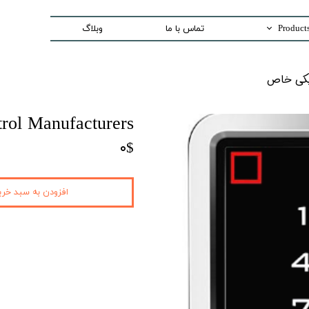
تماس با ما
وبلاگ
Trading special equipment a
اص​​​​​​​
Measurement Equip
Laser Systems
rol Manufacturers
Access Control sys
۰$
Security And Inspection 
Production and Assemble -PCB E
افزودن به سبد خری