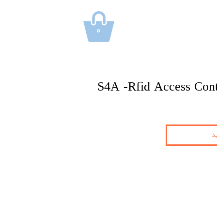
۰
S4A -Rfid Access Cont
د