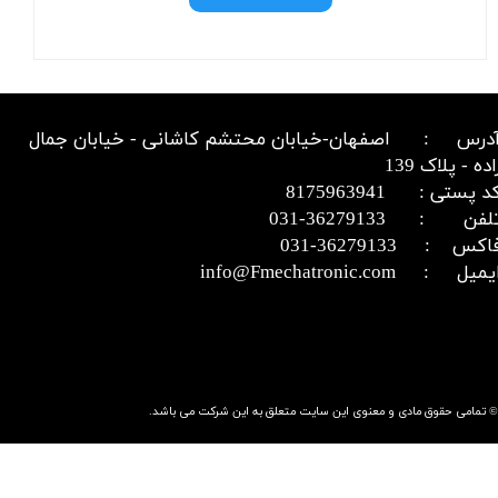
درس : اصفهان-خیابان محتشم کاشانی - خیابان جمال
اده - پلاک 139
د پستی : 8175963941
​​​​​​تلفن : 36279133-031​​​​​​​
اکس : 36279133-031​​​​​​​
میل : info@Fmechatronic.com​​​​​​​
© تمامی حقوق مادی و معنوی این سایت متعلق به این شرکت می باشد.​​​​​​​