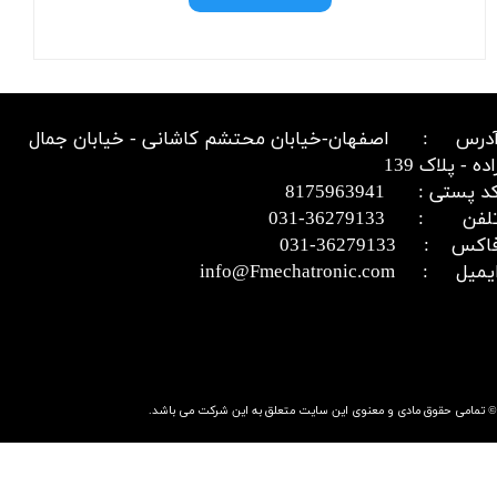
درس : اصفهان-خیابان محتشم کاشانی - خیابان جمال
اده - پلاک 139
د پستی : 8175963941
​​​​​​تلفن : 36279133-031​​​​​​​
اکس : 36279133-031​​​​​​​
میل : info@Fmechatronic.com​​​​​​​
© تمامی حقوق مادی و معنوی این سایت متعلق به این شرکت می باشد.​​​​​​​