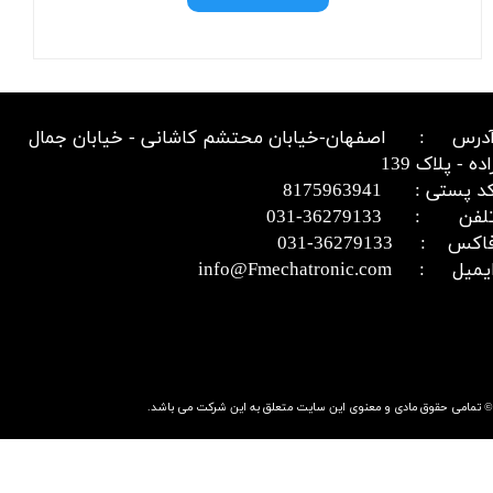
درس : اصفهان-خیابان محتشم کاشانی - خیابان جمال
اده - پلاک 139
د پستی : 8175963941
​​​​​​تلفن : 36279133-031​​​​​​​
اکس : 36279133-031​​​​​​​
میل : info@Fmechatronic.com​​​​​​​
© تمامی حقوق مادی و معنوی این سایت متعلق به این شرکت می باشد.​​​​​​​