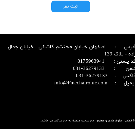
ثبت نظر
درس : اصفهان-خیابان محتشم کاشانی - خیابان جمال
اده - پلاک 139
د پستی : 8175963941
​​​​​​تلفن : 36279133-031​​​​​​​
اکس : 36279133-031​​​​​​​
میل : info@Fmechatronic.com​​​​​​​
© تمامی حقوق مادی و معنوی این سایت متعلق به این شرکت می باشد.​​​​​​​