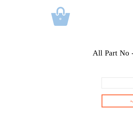
۰
All Part No
د