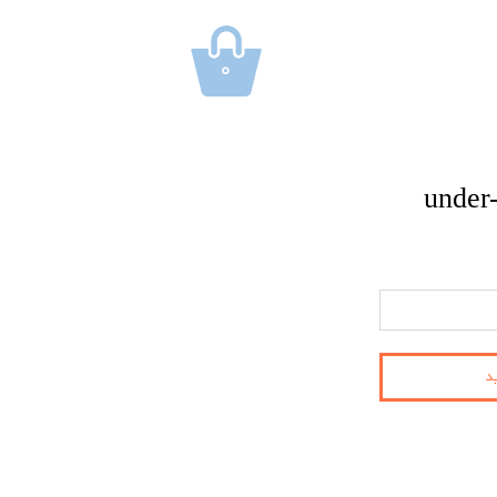
۰
under-
د