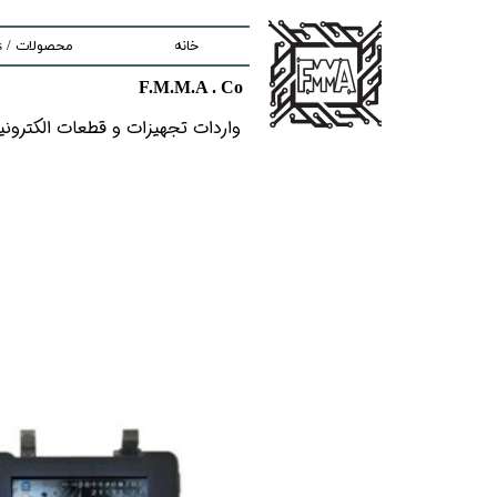
خانه
محصولات / Products
F.M.M.A . Co
nd components
واردات تجهیزات و قطعات الکترونیکى خ
ment
tem
Solutions
lectronic Boards