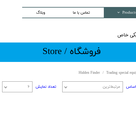
وبلاگ
تماس با ما
Trading special equipment a
واردات تج
Measurement Equip
​​​فروشگاه / Store
Laser Systems
Access Control sys
Security And Inspection 
Hidden Finder
Trading special eq
Production and Assemble -PCB E
۶
تعداد نمایش
مرتبط‌ترین
مرتب