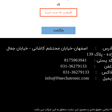
۰$
افزودن به سبد خرید
بازگشت
درس : اصفهان-خیابان محتشم کاشانی - خیابان جمال
اده - پلاک 139
د پستی : 8175963941
​​​​​​تلفن : 36279133-031​​​​​​​
اکس : 36279133-031​​​​​​​
میل : info@Fmechatronic.com​​​​​​​
© تمامی حقوق مادی و معنوی این سایت متعلق به این شرکت می باشد.​​​​​​​