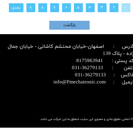
۱
۲
۳
۴
۵
۶
۷
۸
۹
بعدی
بازگشت
درس : اصفهان-خیابان محتشم کاشانی - خیابان جمال
اده - پلاک 139
د پستی : 8175963941
​​​​​​تلفن : 36279133-031​​​​​​​
اکس : 36279133-031​​​​​​​
میل : info@Fmechatronic.com​​​​​​​
© تمامی حقوق مادی و معنوی این سایت متعلق به این شرکت می باشد.​​​​​​​